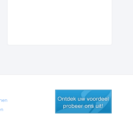
men
en
gratis lid worden