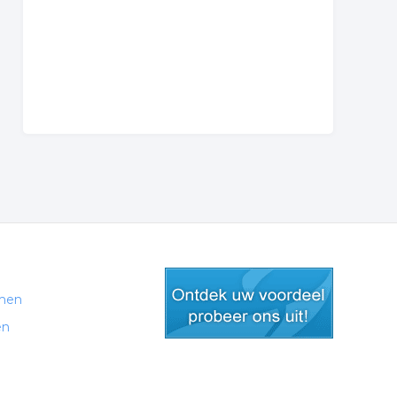
men
en
gratis lid worden