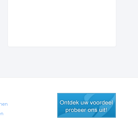
men
en
gratis lid worden