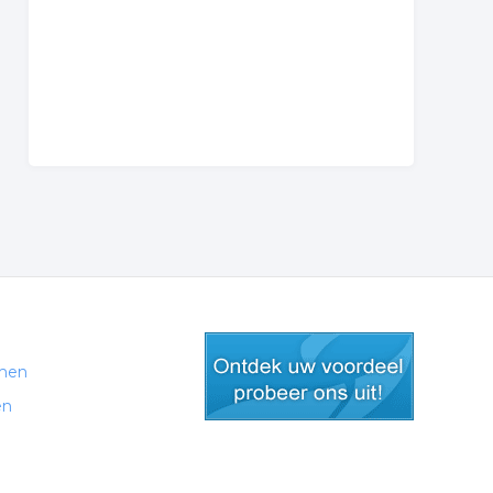
men
en
gratis lid worden