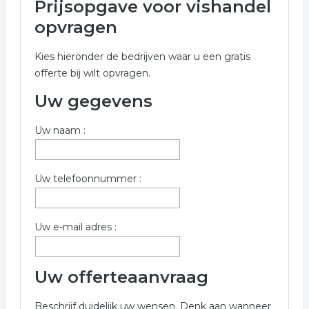
Prijsopgave voor vishandel
Onderstaand vindt u een overzicht van alle vishandel
opvragen
gerelateerde bedrijven in de omgeving van Urk voor
een vrijblijvende aanvraag.
Kies hieronder de bedrijven waar u een gratis
offerte bij wilt opvragen.
Voor meer informatie over vishandel in Urk kunt u het
formulier invullen. wij hebben de volgende bedrijven
Uw gegevens
gevonden.
Uw naam :
Trefwoorden:
viswinkel
haringhandel
visboer
Uw telefoonnummer :
vis groothandel
vishandel
Uw e-mail adres :
Uw offerteaanvraag
Beschrijf duidelijk uw wensen. Denk aan wanneer