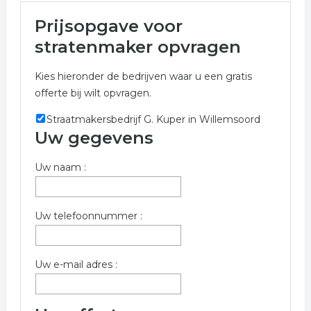
Meer over stratenmaker in Urk
Prijsopgave voor
In onderstaande lijst zijn alle stratenmaker in Urk
stratenmaker opvragen
weergegeven voor een prijs indicatie. Niet het bedrijf
gevonden waarnaar u opzoek bent?
Kies hieronder de bedrijven waar u een gratis
offerte bij wilt opvragen.
Meer informatie betreffende stratenmaker in Urk kunt
u opvragen met onderstaand offerte formulier. De
Straatmakersbedrijf G. Kuper in Willemsoord
bedrijven zijn een koppeling tussen stratenmaker in Urk
Uw gegevens
Trefwoorden:
Uw naam :
stratenmaker
bestrating
bestraten
Uw telefoonnummer :
stratenbedrijf
Uw e-mail adres :