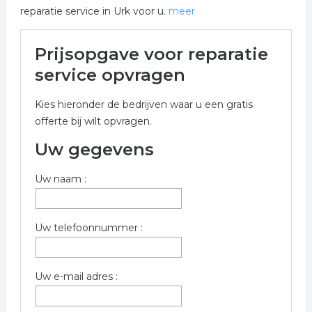
reparatie service in Urk voor u.
meer
Meer over reparatie service in
Prijsopgave voor reparatie
Urk
service opvragen
Onderstaand vindt u een overzicht van alle reparatie
Kies hieronder de bedrijven waar u een gratis
service gerelateerde bedrijven in de omgeving van Urk
offerte bij wilt opvragen.
voor een vrijblijvende aanvraag.
Uw gegevens
Vul onderstaand formulier in voor een prijs indicatie
over reparatie service uit Urk. Het overzicht bevat
Uw naam :
reparatie service in de regio Urk.
Trefwoorden:
Uw telefoonnummer :
reparatie
reparatie bedrijf
witgoed reparatie
Uw e-mail adres :
reparatie wasmachine
reparatie computer
reparatie laptop