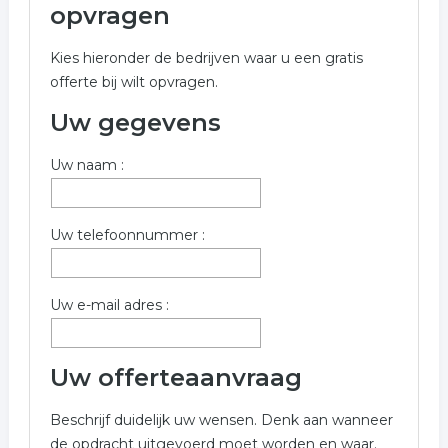
Onderstaand vindt u een overzicht van alle printshop
opvragen
gerelateerde bedrijven in de omgeving van Urk voor
een vrijblijvende aanvraag.
Kies hieronder de bedrijven waar u een gratis
offerte bij wilt opvragen.
Voor meer informatie over printshop in Urk kunt u het
formulier invullen. wij hebben de volgende bedrijven
Uw gegevens
gevonden.
Uw naam :
Trefwoorden:
copyshop
printen
kopieeren
Uw telefoonnummer :
print service
Uw e-mail adres :
Uw offerteaanvraag
Beschrijf duidelijk uw wensen. Denk aan wanneer
de opdracht uitgevoerd moet worden en waar.