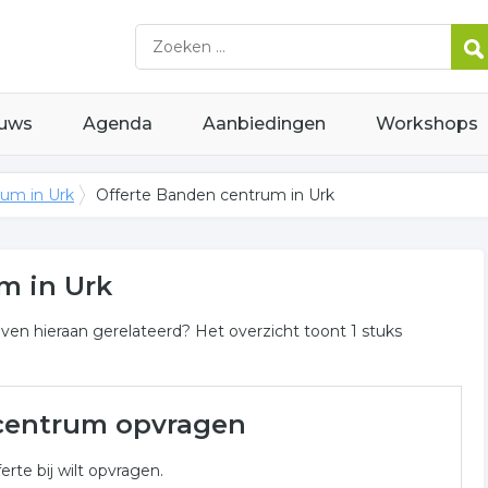
uws
Agenda
Aanbiedingen
Workshops
um in Urk
Offerte Banden centrum in Urk
m in Urk
ven hieraan gerelateerd? Het overzicht toont 1 stuks
in Urk
 centrum opvragen
n centrum gerelateerde bedrijven in de omgeving van Urk
erte bij wilt opvragen.