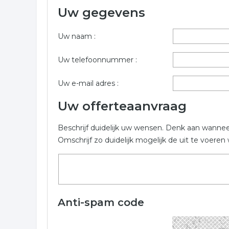
Uw gegevens
Wilt u informatie opvragen voor banden centrum in
mogelijk in. De volgende bedrijven zijn gelinkt aa
Uw naam :
Trefwoorden:
Uw telefoonnummer :
auto banden
autoband
winterbanden
Uw e-mail adres :
Uw offerteaanvraag
Beschrijf duidelijk uw wensen. Denk aan wanne
Omschrijf zo duidelijk mogelijk de uit te voer
Anti-spam code