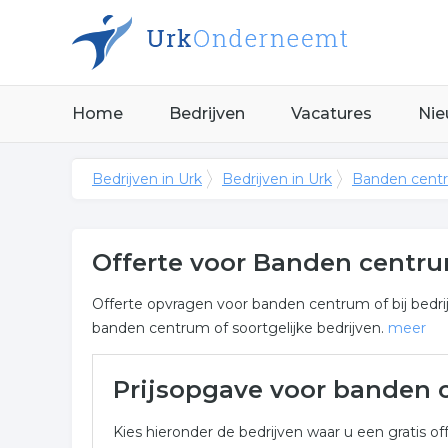
Home
Bedrijven
Vacatures
Nie
Bedrijven in Urk
Bedrijven in Urk
Banden centr
Offerte voor Banden centru
Offerte opvragen voor banden centrum of bij bedrij
banden centrum of soortgelijke bedrijven.
meer
Meer over banden centrum 
Prijsopgave voor banden
Onderstaand vindt u een overzicht van alle bande
Kies hieronder de bedrijven waar u een gratis off
voor een vrijblijvende aanvraag.