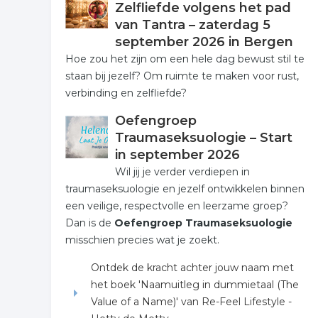
Zelfliefde volgens het pad
van Tantra – zaterdag 5
september 2026 in Bergen
Hoe zou het zijn om een hele dag bewust stil te
staan bij jezelf? Om ruimte te maken voor rust,
verbinding en zelfliefde?
Oefengroep
Traumaseksuologie – Start
in september 2026
Wil jij je verder verdiepen in
traumaseksuologie en jezelf ontwikkelen binnen
een veilige, respectvolle en leerzame groep?
Dan is de
Oefengroep Traumaseksuologie
misschien precies wat je zoekt.
Ontdek de kracht achter jouw naam met
het boek 'Naamuitleg in dummietaal (The
Value of a Name)' van Re-Feel Lifestyle -