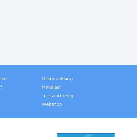
nkel
Dakbedekking
f
Makelaar
Transportbedrijf
Webshop