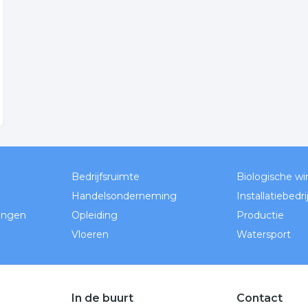
Bedrijfsruimte
Biologische wi
Handelsonderneming
Installatiebedrij
ingen
Opleiding
Productie
Vloeren
Watersport
In de buurt
Contact