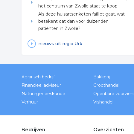
het centrum van Zwolle staat te koop
Als deze huisartsenketen failliet gaat, wat
betekent dat dan voor duizenden
patiënten in Zwolle?
nieuws uit regio Urk
Agrarisch bedrijf
Bakkerij
Financieel adviseur
Groothandel
Natuurgeneeskunde
Openbare voorzien
Verhuur
Vishandel
Bedrijven
Overzichten