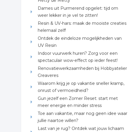
Hetty de Metty
Dames uit Purmerend opgelet: tijd om
weer lekker in je vel te zitten!
Resin & UV-hars: maak de mooiste creaties
helemaal zelf!
Ontdek de eindeloze mogelijkheden van
UV Resin
Indoor vuurwerk huren? Zorg voor een
spectaculair wow-effect op ieder feest!
Renovatiewerkzaamheden bij Hobbyatelier
Creaveres
Waarom krijg je op vakantie sneller kramp,
onrust of vermoeidheid?
Gun jezelf een Zomer Reset: start met
meer energie en minder stress
Toe aan vakantie, maar nog geen idee waar
jullie naartoe willen?
Last van je rug? Ontdek wat jouw lichaam