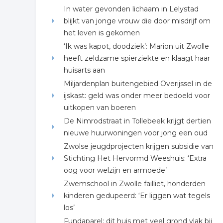
In water gevonden lichaam in Lelystad
blijkt van jonge vrouw die door misdrijf om
het leven is gekomen
‘Ik was kapot, doodziek’: Marion uit Zwolle
heeft zeldzame spierziekte en klaagt haar
huisarts aan
Miljardenplan buitengebied Overijssel in de
ijskast: geld was onder meer bedoeld voor
uitkopen van boeren
De Nimrodstraat in Tollebeek krijgt dertien
nieuwe huurwoningen voor jong een oud
Zwolse jeugdprojecten krijgen subsidie van
Stichting Het Hervormd Weeshuis: ‘Extra
oog voor welzijn en armoede’
Zwemschool in Zwolle failliet, honderden
kinderen gedupeerd: ‘Er liggen wat tegels
los’
Fundaparel: dit huis met veel grond vlak bij